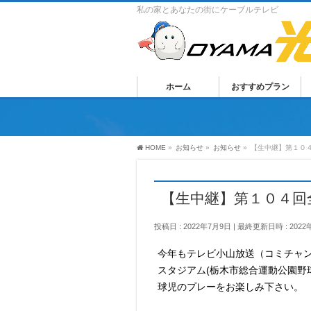
私の家とあなたの街にケーブルテレビ
ホーム
おすすめプラン
HOME
»
お知らせ
»
お知らせ
»
【生中継】第１０
【生中継】第１０４回
投稿日 : 2022年7月9日
最終更新日時 : 2022
今年もテレビ小山放送（コミチャ
スタジアム(栃木市総合運動公園野
球児のプレーをお楽しみ下さい。