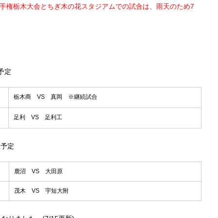
選手権栃木大会とちぎ木の花スタジアムでの試合は、雨天のため7
。
予定
栃木商 VS 真岡 ※継続試合
足利 VS 足利工
継予定
鹿沼 VS 大田原
茂木 VS 宇短大附