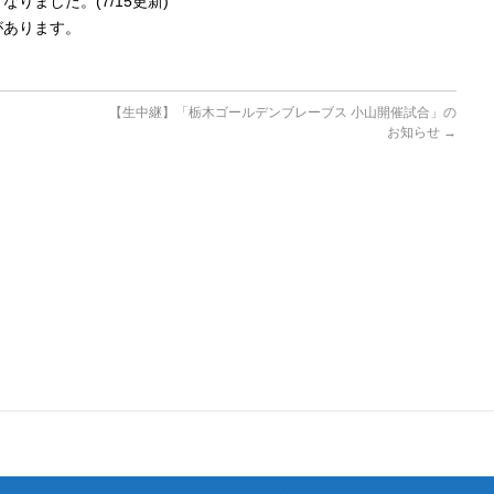
りました。(7/15更新)
があります。
【生中継】「栃木ゴールデンブレーブス 小山開催試合」の
お知らせ
→